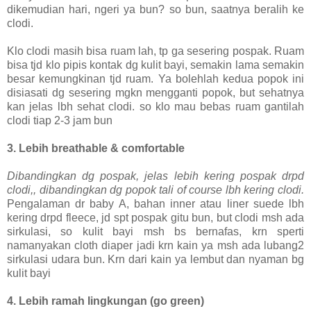
dikemudian hari, ngeri ya bun? so bun, saatnya beralih ke
clodi.
Klo clodi masih bisa ruam lah, tp ga sesering pospak. Ruam
bisa tjd klo pipis kontak dg kulit bayi, semakin lama semakin
besar kemungkinan tjd ruam. Ya bolehlah kedua popok ini
disiasati dg sesering mgkn mengganti popok, but sehatnya
kan jelas lbh sehat clodi. so klo mau bebas ruam gantilah
clodi tiap 2-3 jam bun
3.
Lebih breathable & comfortable
Dibandingkan dg pospak, jelas lebih kering pospak drpd
clodi,, dibandingkan dg popok tali of course lbh kering clodi.
Pengalaman dr baby A, bahan inner atau liner suede lbh
kering drpd fleece, jd spt pospak gitu bun, but clodi msh ada
sirkulasi, so kulit bayi msh bs bernafas, krn sperti
namanyakan cloth diaper jadi krn kain ya msh ada lubang2
sirkulasi udara bun. Krn dari kain ya lembut dan nyaman bg
kulit bayi
4.
Lebih ramah lingkungan (go green)