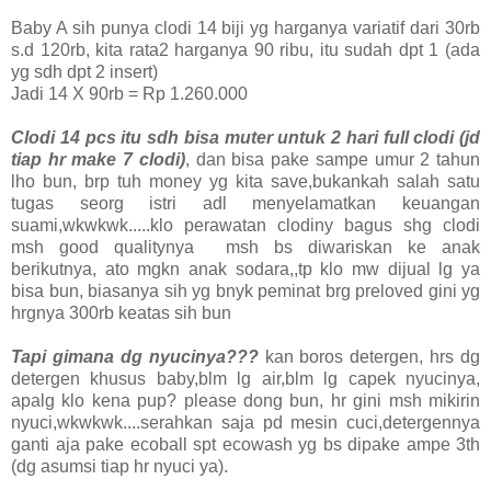
Baby A sih punya clodi 14 biji yg harganya variatif dari 30rb
s.d 120rb, kita rata2 harganya 90 ribu, itu sudah dpt 1 (ada
yg sdh dpt 2 insert)
Jadi 14 X 90rb = Rp 1.260.000
Clodi 14 pcs itu sdh bisa muter untuk 2 hari full clodi (jd
tiap hr make 7 clodi)
, dan bisa pake sampe umur 2 tahun
lho bun, brp tuh money yg kita save,bukankah salah satu
tugas seorg istri adl menyelamatkan keuangan
suami,wkwkwk.....klo perawatan clodiny bagus shg clodi
msh good qualitynya msh bs diwariskan ke anak
berikutnya, ato mgkn anak sodara,,tp klo mw dijual lg ya
bisa bun, biasanya sih yg bnyk peminat brg preloved gini yg
hrgnya 300rb keatas sih bun
Tapi gimana dg nyucinya???
kan boros detergen, hrs dg
detergen khusus baby,blm lg air,blm lg capek nyucinya,
apalg klo kena pup? please dong bun, hr gini msh mikirin
nyuci,wkwkwk....serahkan saja pd mesin cuci,detergennya
ganti aja pake ecoball spt ecowash yg bs dipake ampe 3th
(dg asumsi tiap hr nyuci ya).