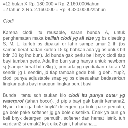
=12 bulan X Rp. 180.000 = Rp. 2.160.000/tahun
=2 tahun X Rp. 2.160.000 = Rp. 4.320.0000/2tahun
Clodi
Karena clodi itu reusable, saran bunda A, untuk
penghematan maka
belilah clodi yg all size
yg bs disetting
S, M, L, kurleb bs dipakai dr lahir sampe umur 2 th (bs
sampe berat badan kurleb 18 kg bahkan ada yg bs untuk brt
bdn 30 kg lho bun). Jd bunda gak perlu beli bnyk clodi tiap
bayi tambah gede. Ada lho bun yang hanya untuk newborn
sj (sampe berat bdn 8kg ), pun ada yg nyediakan ukuran M
sendiri jg L sendiri, jd tiap tambah gede beli lg deh. Yup2,
clodi punya adjustable snap yg bs disesuakan bedasarkan
lingkar paha bayi maupun lingkar perut bayi.
Bunda tentu sdh taukan klo
clodi itu punya outer yg
waterprof
(tahan bocor), jd pipis bayi gak banjir kemana2.
Nyuci clodi ga bole bnyk2 detergen, ga bole pake pemutih,
ga bole pake softener jg ga bole disetrika. Enak ya bun ga
beli bnyk detergen, pemutih, softener dan hemat listrik, tuh
yg dcari2 si emak2 kyk eike2 gini, hahahaha....