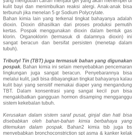
yang mengubah cairan menjadi gel yang akan menempel di
kulit bayi dan menimbulkan reaksi alergi. Anak-anak bisa
terbunuh jika menelan 5 gr Sodium Polycrylate.
Bahan kimia lain yang terkenal tingkat bahayanya adalah
dioxin. Dioxin dihasilkan dari proses produksi pemutih
kertas. Pospak menggunakan dioxin dalam bentuk gas
klorin. Organoklorin (termasuk di dalamnya dioxin) ini
sangat beracun dan bersifat persisten (menetap dalam
tubuh).
Tributyl Tin (TBT) juga termasuk bahan yang digunakan
pospak.
Bahan kimia ini selain menyebabkan pencemaran
lingkungan juga sangat beracun. Penyebarannya bisa
melalui kulit, jadi bisa dibayangkan tingkat bahayanya kalau
kulit bayi yang sensitif memakai diaper yang mengandung
TBT. Dalam konsentrasi yang sangat kecil pun bisa
mengakibatkan gangguan hormon disamping mengganggu
sistem kekebalan tubuh.
Kerusakan dalam sistem saraf pusat, ginjal dan hati bisa
disebabkan oleh bahan-bahan kimia berbahaya yang
ditemukan dalam pospak.
Bahan2 kimia tsb juga bs
menyebabkan bronchoconstriction spt asma & kanker kelak