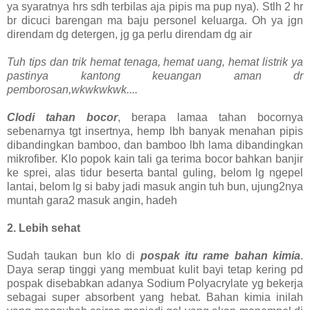
ya syaratnya hrs sdh terbilas aja pipis ma pup nya). Stlh 2 hr
br dicuci barengan ma baju personel keluarga. Oh ya jgn
direndam dg detergen, jg ga perlu direndam dg air
Tuh tips dan trik hemat tenaga, hemat uang, hemat listrik ya
pastinya kantong keuangan aman dr
pemborosan,wkwkwkwk....
Clodi tahan bocor
, berapa lamaa tahan bocornya
sebenarnya tgt insertnya, hemp lbh banyak menahan pipis
dibandingkan bamboo, dan bamboo lbh lama dibandingkan
mikrofiber. Klo popok kain tali ga terima bocor bahkan banjir
ke sprei, alas tidur beserta bantal guling, belom lg ngepel
lantai, belom lg si baby jadi masuk angin tuh bun, ujung2nya
muntah gara2 masuk angin, hadeh
2.
 L
ebih sehat
Sudah taukan bun klo di
pospak itu rame bahan kimia
.
Daya serap tinggi yang membuat kulit bayi tetap kering pd
pospak disebabkan adanya Sodium Polyacrylate yg bekerja
sebagai super absorbent yang hebat. Bahan kimia inilah