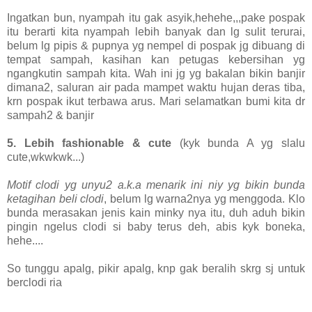
Ingatkan bun, nyampah itu gak asyik,hehehe,,,pake pospak
itu berarti kita nyampah lebih banyak dan lg sulit terurai,
belum lg pipis & pupnya yg nempel di pospak jg dibuang di
tempat sampah, kasihan kan petugas kebersihan yg
ngangkutin sampah kita. Wah ini jg yg bakalan bikin banjir
dimana2, saluran air pada mampet waktu hujan deras tiba,
krn pospak ikut terbawa arus. Mari selamatkan bumi kita dr
sampah2 & banjir
5.
Lebih fashionable & cute
(kyk bunda A yg slalu
cute,wkwkwk...)
Motif clodi yg unyu2 a.k.a menarik ini niy yg bikin bunda
ketagihan beli clodi
, belum lg warna2nya yg menggoda. Klo
bunda merasakan jenis kain minky nya itu, duh aduh bikin
pingin ngelus clodi si baby terus deh, abis kyk boneka,
hehe....
So tunggu apalg, pikir apalg, knp gak beralih skrg sj untuk
berclodi ria