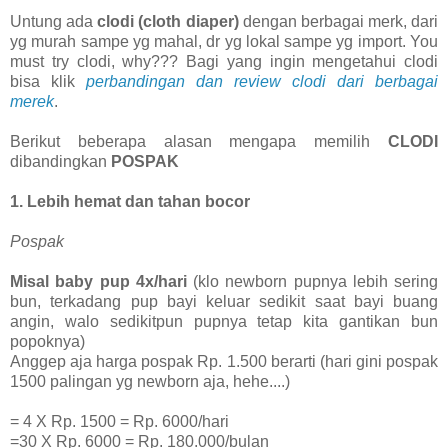
Untung ada
clodi (cloth diaper)
dengan berbagai merk, dari
yg murah sampe yg mahal, dr yg lokal sampe yg import. You
must try clodi, why??? Bagi yang ingin mengetahui clodi
bisa klik
perbandingan dan review clodi dari berbagai
merek
.
Berikut beberapa alasan mengapa memilih
CLODI
dibandingkan
POSPAK
1.
Lebih hemat dan tahan bocor
Pospak
Misal baby pup 4x/hari
(klo newborn pupnya lebih sering
bun, terkadang pup bayi keluar sedikit saat bayi buang
angin, walo sedikitpun pupnya tetap kita gantikan bun
popoknya)
Anggep aja harga pospak Rp. 1.500 berarti (hari gini pospak
1500 palingan yg newborn aja, hehe....)
= 4 X Rp. 1500 = Rp. 6000/hari
=30 X Rp. 6000 = Rp. 180.000/bulan