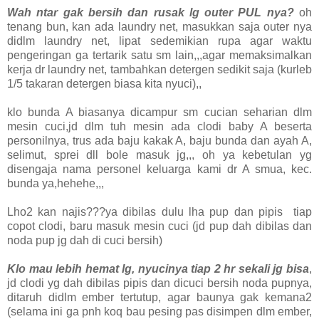
Wah ntar gak bersih dan rusak lg outer PUL nya?
oh
tenang bun, kan ada laundry net, masukkan saja outer nya
didlm laundry net, lipat sedemikian rupa agar waktu
pengeringan ga tertarik satu sm lain,,,agar memaksimalkan
kerja dr laundry net, tambahkan detergen sedikit saja (kurleb
1/5 takaran detergen biasa kita nyuci),,
klo bunda A biasanya dicampur sm cucian seharian dlm
mesin cuci,jd dlm tuh mesin ada clodi baby A beserta
personilnya, trus ada baju kakak A, baju bunda dan ayah A,
selimut, sprei dll bole masuk jg,,, oh ya kebetulan yg
disengaja nama personel keluarga kami dr A smua, kec.
bunda ya,hehehe,,,
Lho2 kan najis???ya dibilas dulu lha pup dan pipis tiap
copot clodi, baru masuk mesin cuci (jd pup dah dibilas dan
noda pup jg dah di cuci bersih)
Klo mau lebih hemat lg, nyucinya tiap 2 hr sekali jg bisa
,
jd clodi yg dah dibilas pipis dan dicuci bersih noda pupnya,
ditaruh didlm ember tertutup, agar baunya gak kemana2
(selama ini ga pnh koq bau pesing pas disimpen dlm ember,