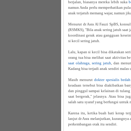
berjalan, biasanya mereka lebih suka
b
namun Anda perlu memperhatikan pula. Se
anak terjatuh memang wajar, namun jika
Menurut dr Asra Al Fauzi SpBS, konsu
(RSMKS), "Bila anak sering jatuh saat 
koordinasi gerak atau gangguan keseim
si kecil sering jatuh.
Lalu, kapan si kecil bisa dikatakan se
orang tua bisa melihat saat aktivitas b
saat olahraga
,
sering jatuh
, dan menunj
Kadang bisa terjadi anak sendiri malas
Masih menurut
dokter spesialis bedah
keadaan tersebut bisa diakibatkan bany
dan pinggul sampai kelainan di tulan
saat bergerak," jelasnya. Atau bisa ju
salah satu syaraf yang berfungsi untuk
Karena itu, ketika buah hati kerap ter
lanjut dr Asra melanjutkan, kurangnya
perkembangan otak itu sendiri.