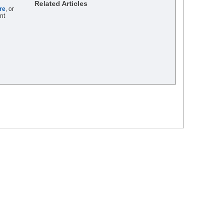
Related Articles
re
, or
nt