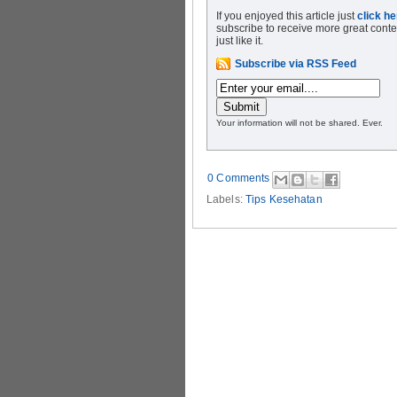
If you enjoyed this article just
click he
subscribe to receive more great conte
just like it.
Subscribe via RSS Feed
Your information will not be shared. Ever.
0 Comments
Labels:
Tips Kesehatan