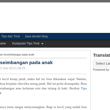
Tips dan Trick
Jasa desain blog
view
Kumpulan Tips Trick
Transla
uan keseimbangan pada anak
eseimbangan pada anak
3 Juni 2013 | 08.25
Powered by
i kecil kerap jatuh, maka hal itu bisa dikatakan wajar. Namun,
sa berjalan tiba-tiba sering jatuh. Hal ini perlu diwaspadai. Bisa
eimbangan atau kelainan otot dan tulang di kaki. Berikut
Tips
ak
nya tentu sangat menyenangkan. Bagi si kecil yang sudah bisa