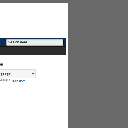
te
Translate