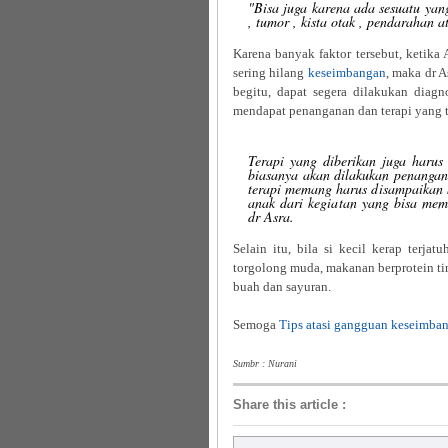
"Bisa juga karena ada sesuatu yan
, tumor , kista otak , pendarahan
Karena banyak faktor tersebut, ketika 
sering hilang
keseimbangan
, maka dr 
begitu, dapat segera dilakukan diagn
mendapat penanganan dan terapi yang t
Terapi yang diberikan juga haru
biasanya akan dilakukan penangana
terapi memang harus disampaikan
anak dari kegiatan yang bisa memb
dr Asra.
Selain itu, bila si kecil kerap terj
torgolong muda, makanan berprotein ti
buah dan sayuran.
Semoga
Tips atasi gangguan keseimba
Sumbr : Nurani
Share this article
: