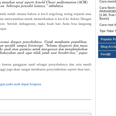
g menekan saraf seperti Arnold Chiari malformation (ACM)
Cara membu
 atau beberapa penyakit lainnya," imbuhnya.
Cara flash
PARANOIDA
Anda sudah merasa bahwa si kecil tergolong sering terjatuh atau
[1.99, True
Basis]
Asra menyarankan untuk memeriksakan si kecil ke dokter. Dengan
osis. Setelah didiagnosis, maka buah hati Anda bisa Iangsung
Cara root 
epat.
Tips Tidur 
Popular P
s sesuai dengan penyebabnya. Untuk membantu pemulihan,
n spesifik sampai fisioterapi. "Selama diagnosis dan masa
Blog Arch
 ke anak atau gurunya untuk mengawasi dan menghindarkan
ahayakan anak agar tidak jatuh saat beraktivitas," papar
Feedjit
atuh karena gangguan saraf sebagai penyebabnya dan usia masih
nggi juga akan sangat membantu penyembuhan seperti ikan laut ,
ngan pada anak dapat berguna