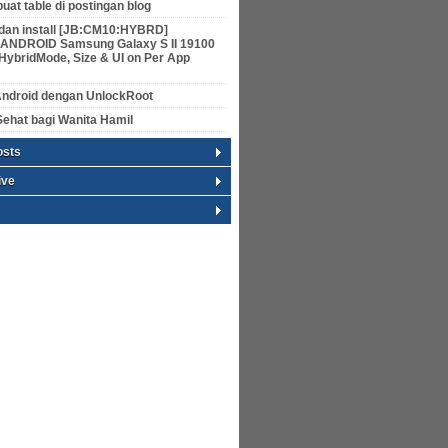
at table di postingan blog
 dan install [JB:CM10:HYBRD]
NDROID Samsung Galaxy S II 19100
 HybridMode, Size & UI on Per App
Android dengan UnlockRoot
Sehat bagi Wanita Hamil
osts
ive