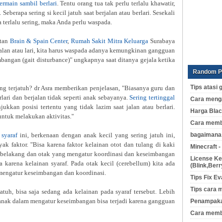
ermain sambil berlari
. Tentu orang tua tak perlu terlalu khawatir,
berapa sering si kecil jatuh saat berjalan atau berlari. Sesekali
 terlalu sering, maka Anda perlu waspada.
ltan
Brain & Spain Center
,
Rumah Sakit Mitra Keluarga
Surabaya
jalan atau lari, kita harus waspada adanya kemungkinan gangguan
bangan (gait disturbance)" ungkapnya saat ditanya gejala ketika
Random P
Tips atasi
ring terjatuh? dr Asra memberikan penjelasan, "Biasanya guru dan
erlari dan berjalan tidak seperti anak sebayanya.
Sering tertinggal
Cara menga
ukkan posisi tertentu yang tidak lazim saat jalan atau berlari.
Harga Blac
 untuk melakukan aktivitas."
Cara memb
bagaimana 
 syaraf
ini, berkenaan dengan anak kecil yang sering jatuh ini,
ak faktor. "Bisa karena faktor kelainan otot dan tulang di kaki
Minecraft -
g belakang dan otak yang mengatur koordinasi dan keseimbangan
License Ke
ga karena kelainan syaraf. Pada otak kecil (cerebellum) kita ada
(Blink,Ber
 mengatur keseimbangan dan koordinasi.
Tips Fix Ev
Tips cara 
jatuh, bisa saja sedang ada kelainan pada syaraf tersebut. Lebih
 anak dalam mengatur keseimbangan bisa terjadi karena gangguan
Penampakan
Cara memb