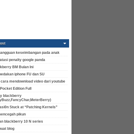
ost
 gangguan keseimbangan pada anak
tasi penalty google panda
kberry BM Bulan Ini
edakan iphone FU dan SU
cara mendownload video dari youtube
 Pocket Edition Full
y blackberry
ryBuzz,FancyChar,MeterBerry)
asi0n Stuck at “Patching Kernels”
mencegah pikun
 blackberry 10 N series
uat blog