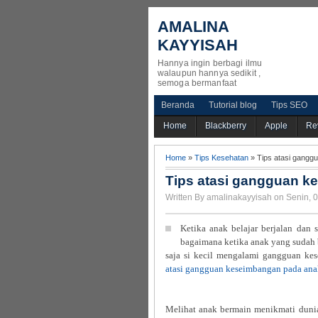
AMALINA
KAYYISAH
Hannya ingin berbagi ilmu
walaupun hannya sedikit ,
semoga bermanfaat
Beranda
Tutorial blog
Tips SEO
Home
Blackberry
Apple
Re
Home
»
Tips Kesehatan
» Tips atasi gangg
Tips atasi gangguan k
Written By amalinakayyisah on Senin, 0
Ketika anak belajar berjalan dan s
bagaimana ketika anak yang sudah bi
saja si kecil mengalami gangguan kes
atasi gangguan keseimbangan pada an
Melihat anak bermain menikmati dunia