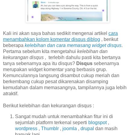
Kali ini akan saya bahas sedikit mengenai artikel
cara
menambahkan kolom komentar disqus diblog
, berikut
beberapa
kelebihan dan cara memasang widget disqus
.
Pertama sebelum kita mengetahui
kelebihan dan
kekurangan disqus
, terlebih dahulu pasti kita bertanya
tanya sebenarnya apa itu disqus?
Disqus
sebenarnya
merupakan widget komentar yang berbasis grup.
Kemunculannya langsung disambut cukup meriah dan
berkembang cukup pesat dikarenakan disamping
kemudahan dalam memasangnya, tampilannya juga lebih
atraktif.
Berikut kelebihan dan kekurangan disqus :
Sangat mudah untuk menambahkan fitur ini di
sejumlah platform terkenal seperti
blogspot
,
wordpress
,
Thumblr
,
joomla
,
drupal
dan masih
banyak lagi