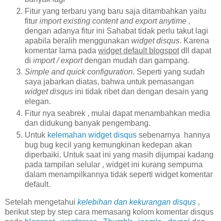
Fitur yang terbaru yang baru saja ditambahkan yaitu
fitur
import existing content and export anytime ,
dengan adanya fitur ini Sahabat tidak perlu takut lagi
apabila beralih menggunakan
widget disqus
. Karena
komentar lama pada
widget default blogspot
dll dapat
di
import / export
dengan mudah dan gampang.
Simple and quick configuration
. Seperti yang sudah
saya jabarkan diatas, bahwa untuk pemasangan
widget disqus
ini tidak ribet dan dengan desain yang
elegan.
Fitur nya seabrek , mulai dapat menambahkan media
dan didukung banyak pengembang.
Untuk
kelemahan widget disqus
sebenarnya hannya
bug bug kecil yang kemungkinan kedepan akan
diperbaiki. Untuk saat ini yang masih dijumpai kadang
pada tampilan selular , widget ini kurang sempurna
dalam menampilkannya tidak seperti widget komentar
default.
Setelah mengetahui
kelebihan dan kekurangan disqus
,
berikut step by step cara memasang kolom komentar disqus