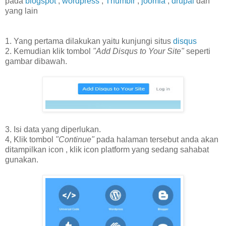
pada
blogspot
,
wordpress
,
Thumblr
,
joomla
,
drupal
dan
yang lain
1. Yang pertama dilakukan yaitu kunjungi situs
disqus
2. Kemudian klik tombol
"Add Disqus to Your Site"
seperti
gambar dibawah.
3. Isi data yang diperlukan.
4, Klik tombol
"Continue"
pada halaman tersebut anda akan
ditampilkan icon , klik icon platform yang sedang sahabat
gunakan.