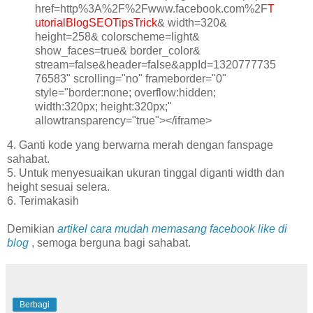
href=http%3A%2F%2Fwww.facebook.com%2F
T
utorialBlogSEOTipsTrick
& width=320&
height=258& colorscheme=light&
show_faces=true& border_color&
stream=false&header=false&appId=1320777735
76583" scrolling="no" frameborder="0"
style="border:none; overflow:hidden;
width:320px; height:320px;"
allowtransparency="true"></iframe>
4. Ganti kode yang berwarna merah dengan fanspage
sahabat.
5. Untuk menyesuaikan ukuran tinggal diganti width dan
height sesuai selera.
6. Terimakasih
Demikian
artikel cara mudah memasang facebook like di
blog
, semoga berguna bagi sahabat.
Berbagi